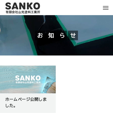
お
知
ら
せ
ホームページ公開しま
した。