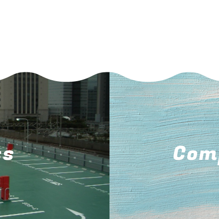
ss
Com